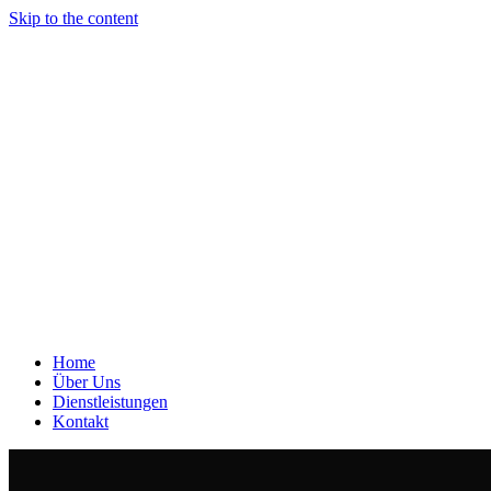
Skip to the content
Home
Über Uns
Dienstleistungen
Kontakt
Home
Über Uns
Dienstleistungen
Kontakt
Home
Web Design
Design Industry